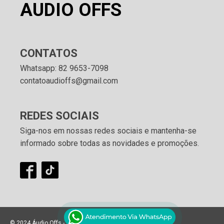
AUDIO OFFS
CONTATOS
Whatsapp: 82 9653-7098
contatoaudioffs@gmail.com
REDES SOCIAIS
Siga-nos em nossas redes sociais e mantenha-se
informado sobre todas as novidades e promoções.
© 2024 Áudio Offs - Todos os direitos reservados.