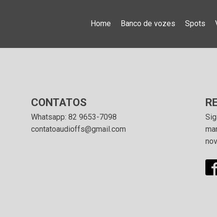
Home
Banco de vozes
Spots
CONTATOS
R
Whatsapp: 82 9653-7098
Sig
contatoaudioffs@gmail.com
man
nov